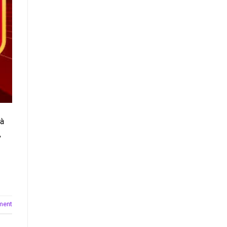
uà
,
ment