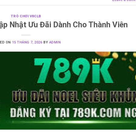
TRÒ CHƠI V8CLB
ập Nhật Ưu Đãi Dành Cho Thành Viên
TED ON
15 THÁNG 7, 2026
BY
ADMIN