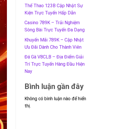
Thể Thao 123B Cập Nhật Sự
Kiện Trực Tuyến Hấp Dẫn
Casino 789K – Trải Nghiệm
Sòng Bài Trực Tuyến Đa Dạng
Khuyến Mãi 789K – Cập Nhật
Ưu Đãi Dành Cho Thành Viên
Đá Gà V8CLB – Địa Điểm Giải
Trí Trực Tuyến Hàng Đầu Hiện
Nay
Bình luận gần đây
Không có bình luận nào để hiển
thị.