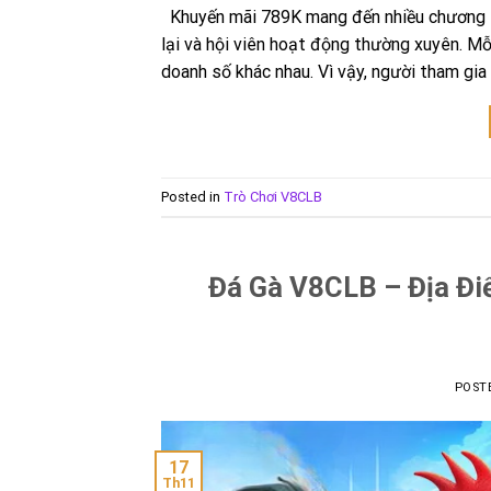
Khuyến mãi 789K mang đến nhiều chương tr
lại và hội viên hoạt động thường xuyên. M
doanh số khác nhau. Vì vậy, người tham gia
Posted in
Trò Chơi V8CLB
Đá Gà V8CLB – Địa Điể
POST
17
Th11