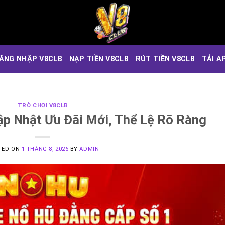
ĂNG NHẬP V8CLB
NẠP TIỀN V8CLB
RÚT TIỀN V8CLB
TẢI A
TRÒ CHƠI V8CLB
p Nhật Ưu Đãi Mới, Thể Lệ Rõ Ràng
TED ON
1 THÁNG 8, 2026
BY
ADMIN