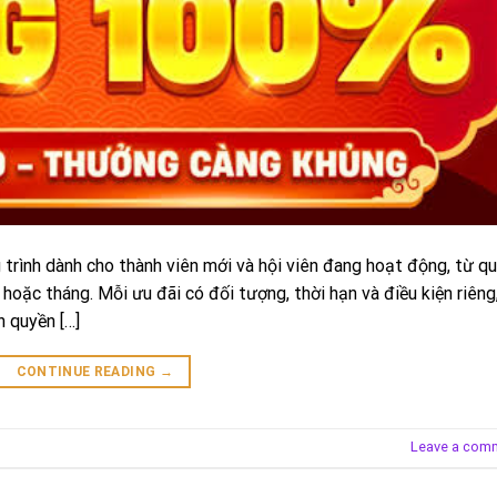
ình dành cho thành viên mới và hội viên đang hoạt động, từ q
hoặc tháng. Mỗi ưu đãi có đối tượng, thời hạn và điều kiện riêng
n quyền […]
CONTINUE READING
→
Leave a com