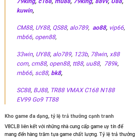
79king
,
c168
,
mu88
,
79king
,
88vv
,
U88
,
kuwin
,
CM88
,
UY88
,
QS88
,
alo789
,
ao88
,
vip66
,
mb66
,
open88
,
33win
,
UY88
,
alo789
,
123b
,
78win
,
x88
com
,
cm88
,
open88
,
tt88
,
uu88
,
789k
,
mb66
,
sc88
,
bk8
,
SC88
,
BJ88
,
TR88
VMAX
C168
N188
EV99
Go9
TT88
Kho game đa dạng, tỷ lệ trả thưởng cạnh tranh
V8CLB liên kết với những nhà cung cấp game uy tín để
mang đến hàng trăm tựa game chất lượng. Tỷ lệ trả thưởng