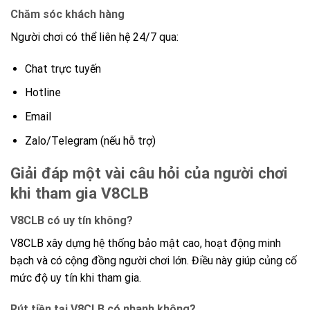
Chăm sóc khách hàng
Người chơi có thể liên hệ 24/7 qua:
Chat trực tuyến
Hotline
Email
Zalo/Telegram (nếu hỗ trợ)
Giải đáp một vài câu hỏi của người chơi
khi tham gia V8CLB
V8CLB có uy tín không?
V8CLB xây dựng hệ thống bảo mật cao, hoạt động minh
bạch và có cộng đồng người chơi lớn. Điều này giúp củng cố
mức độ uy tín khi tham gia.
Rút tiền tại V8CLB có nhanh không?