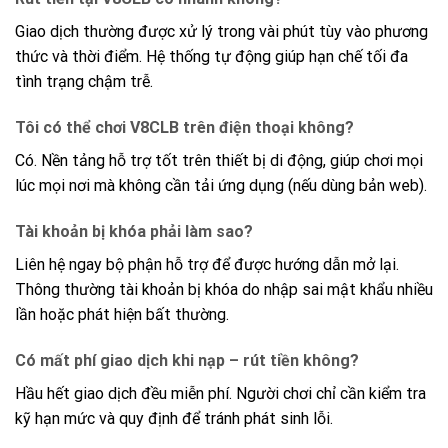
Giao dịch thường được xử lý trong vài phút tùy vào phương
thức và thời điểm. Hệ thống tự động giúp hạn chế tối đa
tình trạng chậm trễ.
Tôi có thể chơi V8CLB trên điện thoại không?
Có. Nền tảng hỗ trợ tốt trên thiết bị di động, giúp chơi mọi
lúc mọi nơi mà không cần tải ứng dụng (nếu dùng bản web).
Tài khoản bị khóa phải làm sao?
Liên hệ ngay bộ phận hỗ trợ để được hướng dẫn mở lại.
Thông thường tài khoản bị khóa do nhập sai mật khẩu nhiều
lần hoặc phát hiện bất thường.
Có mất phí giao dịch khi nạp – rút tiền không?
Hầu hết giao dịch đều miễn phí. Người chơi chỉ cần kiểm tra
kỹ hạn mức và quy định để tránh phát sinh lỗi.