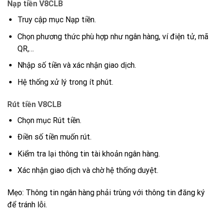
Nạp tiền V8CLB
Truy cập mục Nạp tiền.
Chọn phương thức phù hợp như ngân hàng, ví điện tử, mã
QR,…
Nhập số tiền và xác nhận giao dịch.
Hệ thống xử lý trong ít phút.
Rút tiền V8CLB
Chọn mục Rút tiền.
Điền số tiền muốn rút.
Kiểm tra lại thông tin tài khoản ngân hàng.
Xác nhận giao dịch và chờ hệ thống duyệt.
Mẹo: Thông tin ngân hàng phải trùng với thông tin đăng ký
để tránh lỗi.