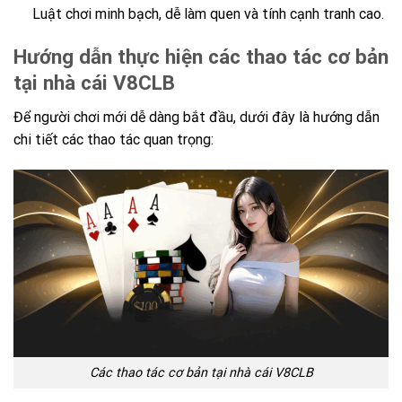
Luật chơi minh bạch, dễ làm quen và tính cạnh tranh cao.
Hướng dẫn thực hiện các thao tác cơ bản
tại nhà cái V8CLB
Để người chơi mới dễ dàng bắt đầu, dưới đây là hướng dẫn
chi tiết các thao tác quan trọng:
Các thao tác cơ bản tại nhà cái V8CLB