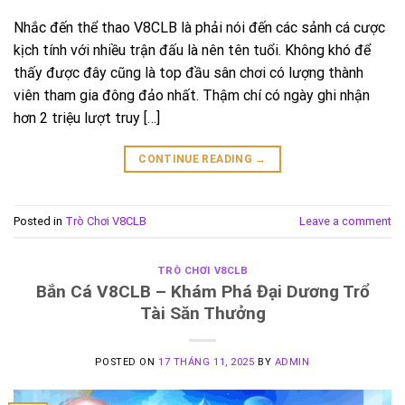
Nhắc đến thể thao V8CLB là phải nói đến các sảnh cá cược
kịch tính với nhiều trận đấu là nên tên tuổi. Không khó để
thấy được đây cũng là top đầu sân chơi có lượng thành
viên tham gia đông đảo nhất. Thậm chí có ngày ghi nhận
hơn 2 triệu lượt truy […]
CONTINUE READING
→
Posted in
Trò Chơi V8CLB
Leave a comment
TRÒ CHƠI V8CLB
Bắn Cá V8CLB – Khám Phá Đại Dương Trổ
Tài Săn Thưởng
POSTED ON
17 THÁNG 11, 2025
BY
ADMIN