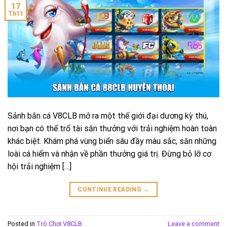
17
Th11
Sảnh bắn cá V8CLB mở ra một thế giới đại dương kỳ thú,
nơi bạn có thể trổ tài săn thưởng với trải nghiệm hoàn toàn
khác biệt. Khám phá vùng biển sâu đầy màu sắc, săn những
loài cá hiếm và nhận về phần thưởng giá trị. Đừng bỏ lỡ cơ
hội trải nghiệm […]
CONTINUE READING
→
Posted in
Trò Chơi V8CLB
Leave a comment