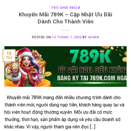
TRÒ CHƠI V8CLB
Khuyến Mãi 789K – Cập Nhật Ưu Đãi
Dành Cho Thành Viên
POSTED ON
15 THÁNG 7, 2026
BY
ADMIN
15
Th7
Khuyến mãi 789K mang đến nhiều chương trình dành cho
thành viên mới, người dùng nạp tiền, khách hàng quay lại và
hội viên hoạt động thường xuyên. Mỗi ưu đãi có mức
thưởng, thời hạn, sản phẩm áp dụng và yêu cầu doanh số
khác nhau. Vì vậy, người tham gia nên đọc […]