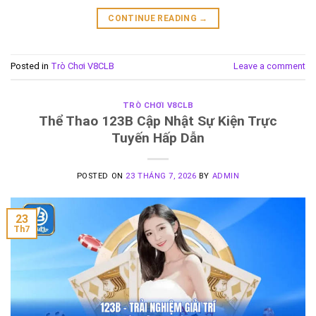
CONTINUE READING
→
Posted in
Trò Chơi V8CLB
Leave a comment
TRÒ CHƠI V8CLB
Thể Thao 123B Cập Nhật Sự Kiện Trực
Tuyến Hấp Dẫn
POSTED ON
23 THÁNG 7, 2026
BY
ADMIN
23
Th7