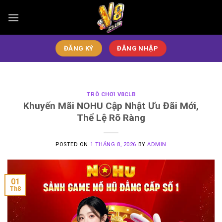
Skip
to
content
ĐĂNG KÝ
ĐĂNG NHẬP
TRÒ CHƠI V8CLB
Khuyến Mãi NOHU Cập Nhật Ưu Đãi Mới,
Thể Lệ Rõ Ràng
POSTED ON
1 THÁNG 8, 2026
BY
ADMIN
01
Th8