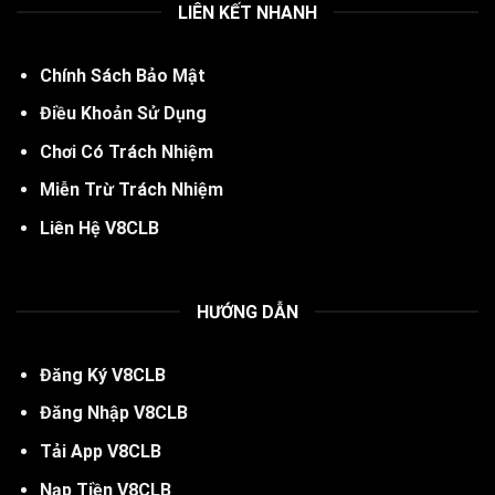
LIÊN KẾT NHANH
Chính Sách Bảo Mật
Điều Khoản Sử Dụng
Chơi Có Trách Nhiệm
Miễn Trừ Trách Nhiệm
Liên Hệ V8CLB
HƯỚNG DẪN
Đăng Ký V8CLB
Đăng Nhập V8CLB
Tải App V8CLB
Nạp Tiền V8CLB