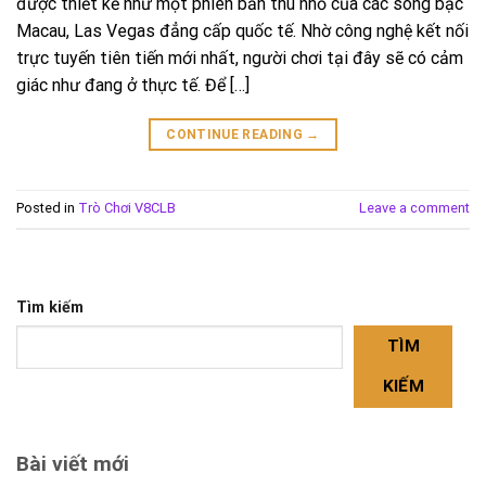
được thiết kế như một phiên bản thu nhỏ của các sòng bạc
Macau, Las Vegas đẳng cấp quốc tế. Nhờ công nghệ kết nối
trực tuyến tiên tiến mới nhất, người chơi tại đây sẽ có cảm
giác như đang ở thực tế. Để […]
CONTINUE READING
→
Posted in
Trò Chơi V8CLB
Leave a comment
Tìm kiếm
TÌM
KIẾM
Bài viết mới